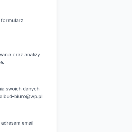
 formularz
ania oraz analizy
e.
nia swoich danych
telbud-biuro@wp.pl
 adresem email