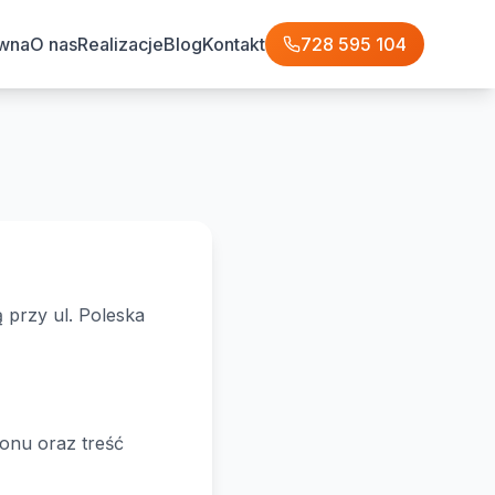
ówna
O nas
Realizacje
Blog
Kontakt
728 595 104
 przy ul. Poleska
fonu oraz treść