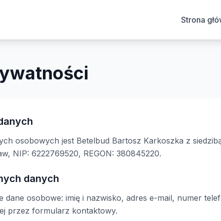
Strona gł
rywatności
 danych
ych osobowych jest Betelbud Bartosz Karkoszka z siedzibą
ław, NIP: 6222769520, REGON: 380845220.
anych danych
 dane osobowe: imię i nazwisko, adres e-mail, numer tele
ej przez formularz kontaktowy.